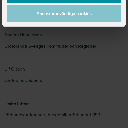
arbetsmiljö är avgörande för att trygga
kompetensförsörjningen i välfärden.
Endast nödvändiga cookies
Anders Henriksson
Ordförande Sveriges Kommuner och Regioner
Ulf Olsson
Ordförande Sobona
Heike Erkers
Förbundsordförande, Akademikerförbundet SSR