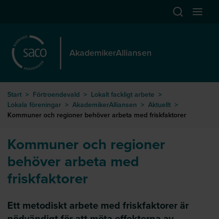
Hoppa till huvudinnehåll
Öppna sök
Öppna
AkademikerAlliansen
Start
>
Förtroendevald
>
Lokalt fackligt arbete
>
Lokala föreningar
>
AkademikerAlliansen
>
Aktuellt
>
Kommuner och regioner behöver arbeta med friskfaktorer
Kommuner och regioner
behöver arbeta med
friskfaktorer
Ett metodiskt arbete med friskfaktorer är
nödvändigt för att möta effekterna av