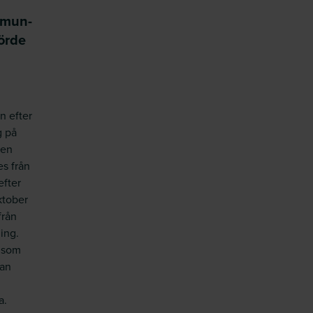
mmun-
örde
n efter
g på
den
s från
efter
ktober
från
ing.
t som
kan
a.