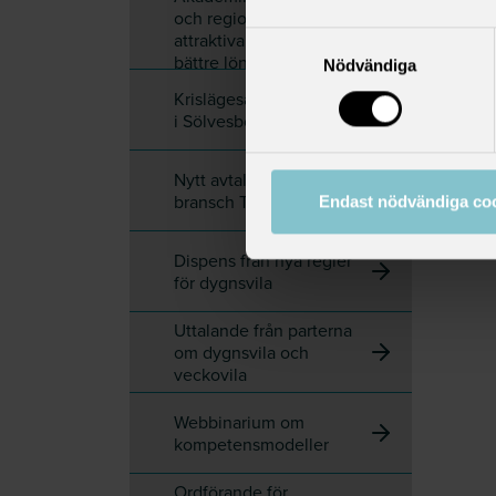
och regioner kräver mer
attraktiva villkor och
Samtyckesval
bättre löneutveckling
Nödvändiga
Krislägesavtalet aktiverat
i Sölvesborg
Nytt avtal för Sobonas
bransch Trafik
Endast nödvändiga co
Dispens från nya regler
för dygnsvila
Uttalande från parterna
om dygnsvila och
veckovila
Webbinarium om
kompetensmodeller
Ordförande för