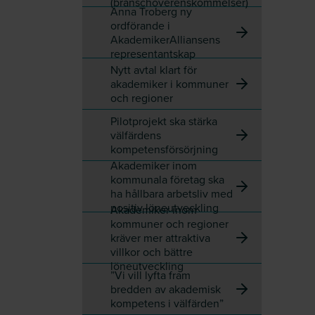
(branschöverenskommelser)
Anna Troberg ny
ordförande i
AkademikerAlliansens
representantskap
Nytt avtal klart för
akademiker i kommuner
och regioner
Pilotprojekt ska stärka
välfärdens
kompetensförsörjning
Akademiker inom
kommunala företag ska
ha hållbara arbetsliv med
positiv löneutveckling
Akademiker inom
kommuner och regioner
kräver mer attraktiva
villkor och bättre
löneutveckling
”Vi vill lyfta fram
bredden av akademisk
kompetens i välfärden”