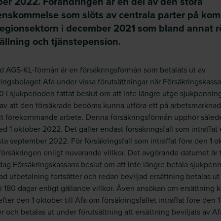
ber 2022. Förändringen är en del av den stora
enskommelse som slöts av centrala parter på ko
regionsektorn i december 2021 som bland annat r
ällning och tjänstepension.
ld AGS-KL-förmån är en försäkringsförmån som betalats ut av
ringsbolaget Afa under vissa förutsättningar när Försäkringskassa
0 i sjukperioden fattat beslut om att inte längre utge sjukpennin
av att den försäkrade bedöms kunna utföra ett på arbetsmarkna
t förekommande arbete. Denna försäkringsförmån upphör sålede
d 1 oktober 2022. Det gäller endast försäkringsfall som inträffat 
sta september 2022. För försäkringsfall som inträffat före den 1 o
 försäkringen enligt nuvarande villkor. Det avgörande datumet är 
 dag Försäkringskassans beslut om att inte längre betala sjukpenn
ad utbetalning fortsätter och redan beviljad ersättning betalas u
 i 180 dagar enligt gällande villkor. Även ansökan om ersättning 
fter den 1 oktober till Afa om försäkringsfallet inträffat före den 1
r och betalas ut under förutsättning att ersättning beviljats av Af