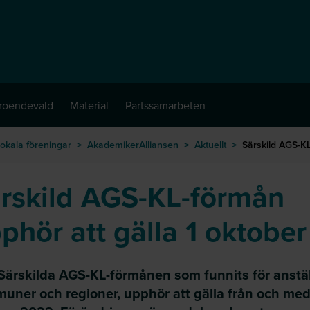
troendevald
Material
Partssamarbeten
okala föreningar
>
AkademikerAlliansen
>
Aktuellt
>
Särskild AGS-K
rskild AGS-KL-förmån
phör att gälla 1 oktober
Särskilda AGS-KL-förmånen som funnits för anstäl
uner och regioner, upphör att gälla från och med