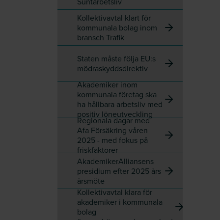
Suntarbetsliv
Kollektivavtal klart för
kommunala bolag inom
bransch Trafik
Staten måste följa EU:s
mödraskyddsdirektiv
Akademiker inom
kommunala företag ska
ha hållbara arbetsliv med
positiv löneutveckling
Regionala dagar med
Afa För­säkring våren
2025 - med fokus på
friskfaktorer
AkademikerAlliansens
presidium efter 2025 års
årsmöte
Kollektivavtal klara för
akademiker i kommunala
bolag