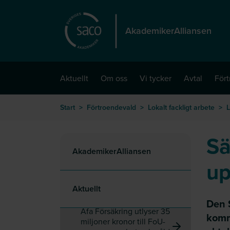
Hoppa till huvudinnehåll
AkademikerAlliansen
Aktuellt
Om oss
Vi tycker
Avtal
För
Start
>
Förtroendevald
>
Lokalt fackligt arbete
>
L
Sä
AkademikerAlliansen
up
Aktuellt
Den 
Afa För­säkring utlyser 35
komm
miljoner kronor till FoU-