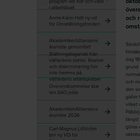
okto
program om hot och våld
i arbetslivet
över
och 
Anna-Karin Hatt ny vd
för Omställningsfonden
omst
AkademikerAlliansens
Särski
årsmöte genomfört
försäk
Ställningstagande från
dag 18
välfärdens parter: Rasism
och diskriminering hör
grund 
inte hemma på
normal
välfärdens arbetsplatser
och me
Överenskommelse klar
den si
om SAO-jobb
gäller
vilket
AkademikerAlliansens
Påbörj
årsmöte 2026
längst
göras e
Carl-Magnus Löfström
oktobe
blir ny VD för