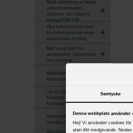
Med anledning av lagda
varsel kommuner,
regioner och Sobona
bolag (HÖK/AB)
Nya kollektivavtal klara
för fem branscher inom
kommunala företag
Nytt avtal klart för
akademiker i kommuner
och regioner
Värdesätt akademiker i
kommuner och regioner
”Vi vill lyfta fram
Samtycke
bredden av akademisk
kompetens i välfärden”
Denna webbplats använder 
Avtalsförhandlingar
inledda med Sobona
Hej! Vi använder cookies för b
utan ditt medgivande. Nedan 
Akademiker i kommuner