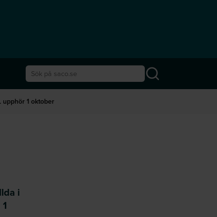
Sök på saco.se
L upphör 1 oktober
lda i
 1