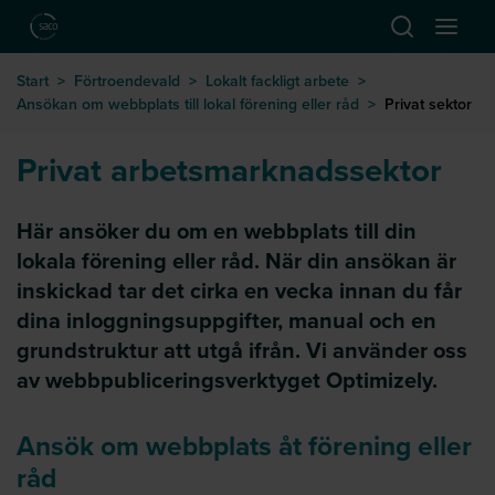
Hoppa till huvudinnehåll
Öppna sök
Öppna
till startsida
Start
>
Förtroendevald
>
Lokalt fackligt arbete
>
Ansökan om webbplats till lokal förening eller råd
>
Privat sektor
Privat arbetsmarknadssektor
Här ansöker du om en webbplats till din
lokala förening eller råd. När din ansökan är
inskickad tar det cirka en vecka innan du får
dina inloggningsuppgifter, manual och en
grundstruktur att utgå ifrån. Vi använder oss
av webbpubliceringsverktyget Optimizely.
Ansök om webbplats åt förening eller
råd