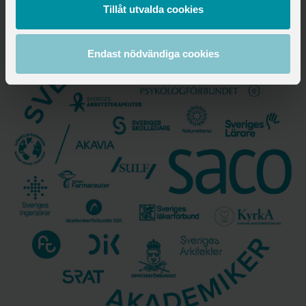
akademikerförbund
Tillåt utvalda cookies
Endast nödvändiga cookies