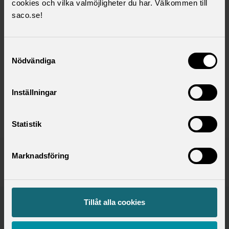
cookies och vilka valmöjligheter du har. Välkommen till
saco.se!
Jag har läst och förstått
användarvillkor för webbplats åt
lokal förening eller råd.
Samtyckesval
Nödvändiga
Skicka in ansökan om webbplats
Inställningar
Statistik
Publicerad:
2024-08-22
Marknadsföring
Senast uppdaterad:
2025-11-17
Tillåt alla cookies
Saco samlar 21 svenska