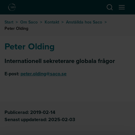
Hoppa till huvudinnehåll
Öppna sök
Öppna
till startsida
Start
>
Om Saco
>
Kontakt
>
Anställda hos Saco
>
Peter Olding
Peter Olding
Internationell sekreterare globala frågor
E-post:
peter.olding@saco.se
Publicerad:
2019-02-14
Senast uppdaterad:
2025-02-03