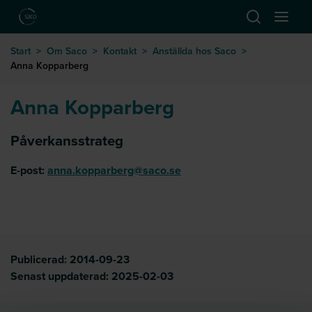
Hoppa till huvudinnehåll
Öppna sök
Öppna
till startsida
Start
>
Om Saco
>
Kontakt
>
Anställda hos Saco
>
Anna Kopparberg
Anna Kopparberg
Påverkansstrateg
E-post:
anna.kopparberg@saco.se
Publicerad:
2014-09-23
Senast uppdaterad:
2025-02-03