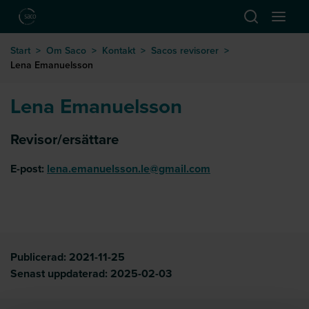
Hoppa till huvudinnehåll
Öppna sök
Öppna
till startsida
Start
>
Om Saco
>
Kontakt
>
Sacos revisorer
>
Lena Emanuelsson
Lena Emanuelsson
Revisor/ersättare
E-post:
lena.emanuelsson.le@gmail.com
Publicerad:
2021-11-25
Senast uppdaterad:
2025-02-03