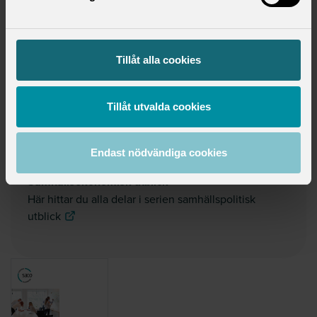
kvalificerade arbetsuppgifter. Det gör att fler konkurrerar om
samma jobb och det håller nere lönerna.
Men det är lika sannolikt att effekterna av AI kommer likna
Tillåt alla cookies
de som vi såg när internet kom.
Tillåt utvalda cookies
Läs mer i ämnet
Endast nödvändiga cookies
Samhällsekonomisk utblick
Här hittar du alla delar i serien samhällspolitisk
utblick