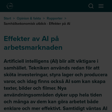
Hoppa till huvudinnehåll
Öppna sök
Öppna
till startsida
Start
>
Opinion & fakta
>
Rapporter
>
Samhällsekonomisk utblick - Effekter på AI
Effekter av AI på
arbetsmarknaden
Artificiell intelligens (AI) blir allt viktigare i
samhället. Tekniken används redan för att
sköta investeringar, styra lager och producera
varor, och idag finns också AI som kan skapa
texter, bilder och filmer. Nya
användningsområden dyker upp hela tiden
och många av dem kan göra arbetet både
enklare och mer effektivt. Samtidigt väntas AI