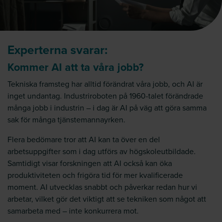
Ex
perterna
svarar:
Kommer AI
att
ta våra jobb?
Tekniska framsteg har alltid förändrat våra jobb, och AI är
inget undantag. Industriroboten på 1960-talet förändrade
många jobb i industrin – i dag är AI på väg att göra samma
sak för många tjänstemannayrken.
Flera bedömare tror att AI kan ta över en del
arbetsuppgifter som i dag utförs av högskoleutbildade.
Samtidigt visar forskningen att AI också kan öka
produktiviteten och frigöra tid för mer kvalificerade
moment. AI utvecklas snabbt och påverkar redan hur vi
arbetar, vilket gör det viktigt att se tekniken som något att
samarbeta med – inte konkurrera mot.