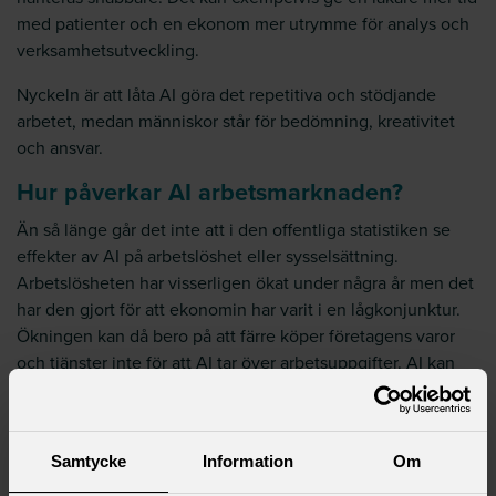
med patienter och en ekonom mer utrymme för analys och
verksamhetsutveckling.
Nyckeln är att låta AI göra det repetitiva och stödjande
arbetet, medan människor står för bedömning, kreativitet
och ansvar.
Hur påverkar AI
arb
etsmarknaden?
Än så länge går det inte att i den offentliga statistiken se
effekter av AI på arbetslöshet eller sysselsättning.
Arbetslösheten har visserligen ökat under några år men det
har den gjort för att ekonomin har varit i en lågkonjunktur.
Ökningen kan då bero på att färre köper företagens varor
och tjänster inte för att AI tar över arbetsuppgifter. AI kan
dessutom skapa nya typer av arbetsuppgifter som vi inte
känner till idag. Därför får vi nog vänta några år innan vi kan
se på vilka sätt som AI förändrar arbetsmarknaden.
Samtycke
Information
Om
Påverkar AI
samhä
llsekonomi
n
?