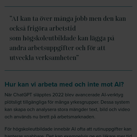
”
AI kan ta över många jobb men den kan
också frigöra arbetstid
som högskoleutbildade kan lägga på
andra arbetsuppgifter och för att
utveckla verksamheten”
Hur kan vi
arbeta
med och inte mot AI?
När ChatGPT släpptes 2022 blev avancerade AI-verktyg
plötsligt tillgängliga för många yrkesgrupper. Dessa system
kan skapa och analysera stora mängder text, bild och video
och används nu brett på arbetsmarknaden.
För högskoleutbildade innebär AI ofta att rutinuppgifter kan
hanteras snabbare. Det kan exempelvis ge en läkare mer tid