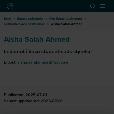
Hoppa till huvudinnehåll
Öppna sök
Öppna
till startsida
Start
>
Saco studentråd
>
Om Saco studentråd
>
Kontakta Saco studentråd
>
Aisha Salah Ahmed
Aisha Salah Ahmed
Ledamot i Saco studentrsåds styrelse
E-post:
aisha.salahahmed@saco.se
Publicerad:
2025-07-01
Senast uppdaterad:
2025-07-01