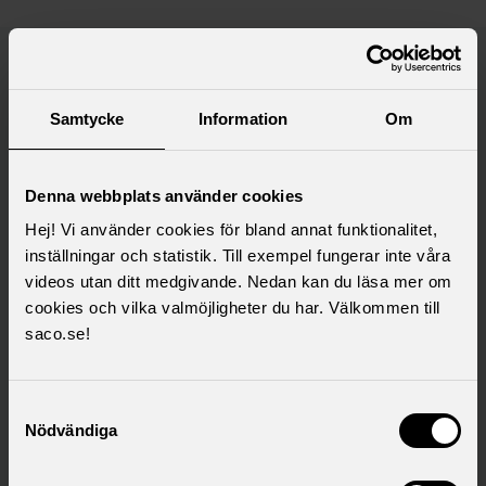
Saco samlar 21 svenska
akademikerförbund
Samtycke
Information
Om
Denna webbplats använder cookies
Hej! Vi använder cookies för bland annat funktionalitet,
inställningar och statistik. Till exempel fungerar inte våra
videos utan ditt medgivande. Nedan kan du läsa mer om
cookies och vilka valmöjligheter du har. Välkommen till
saco.se!
Samtyckesval
Nödvändiga