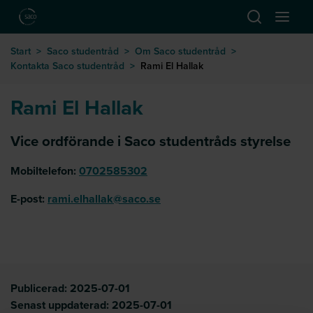
Hoppa till huvudinnehåll
Öppna sök
Öppna
till startsida
Start
>
Saco studentråd
>
Om Saco studentråd
>
Kontakta Saco studentråd
>
Rami El Hallak
Rami El Hallak
Vice ordförande i Saco studentråds styrelse
Mobiltelefon:
0702585302
E-post:
rami.elhallak@saco.se
Publicerad:
2025-07-01
Senast uppdaterad:
2025-07-01