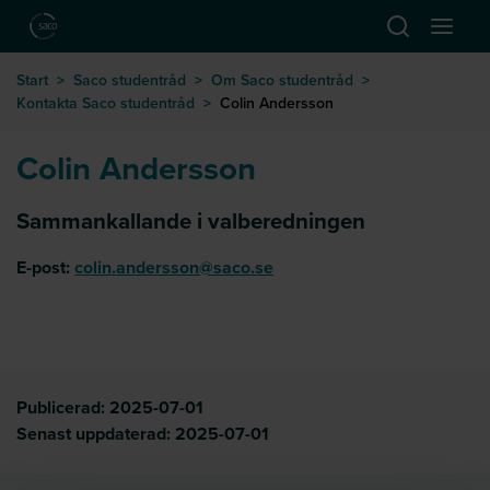
Hoppa till huvudinnehåll
Öppna sök
Öppna
till startsida
Start
>
Saco studentråd
>
Om Saco studentråd
>
Kontakta Saco studentråd
>
Colin Andersson
Colin Andersson
Sammankallande i valberedningen
E-post:
colin.andersson@saco.se
Publicerad:
2025-07-01
Senast uppdaterad:
2025-07-01