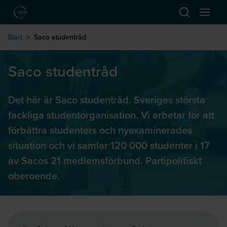
Hoppa till huvudinnehåll
Öppna sök
Öppna
till startsida
Start
>
Saco studentråd
Saco studentråd
Det här är Saco studentråd. Sveriges största
fackliga studentorganisation. Vi arbetar för att
förbättra studenters och nyexaminerades
situation och vi samlar 120 000 studenter i 17
av Sacos 21 medlemsförbund. Partipolitiskt
oberoende.