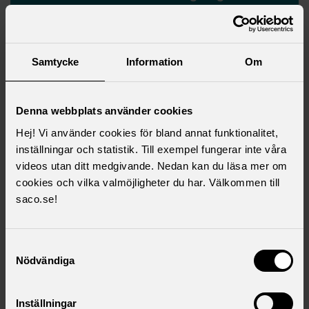
viktigt på kongressen
Samtycke
Information
Om
Denna webbplats använder cookies
Hej! Vi använder cookies för bland annat funktionalitet,
inställningar och statistik. Till exempel fungerar inte våra
videos utan ditt medgivande. Nedan kan du läsa mer om
cookies och vilka valmöjligheter du har. Välkommen till
saco.se!
Colin Andersson valdes till ny ordförande för Saco
studentråd för verksamhetsåret 2025/2026
Samtyckesval
Nödvändiga
Aktuella artiklar
Inställningar