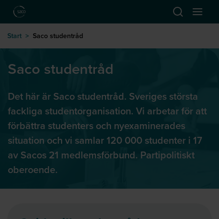
Hoppa till huvudinnehåll
Öppna sök
Öppna
till startsida
Start
>
Saco studentråd
Saco studentråd
Det här är Saco studentråd. Sveriges största
fackliga studentorganisation. Vi arbetar för att
förbättra studenters och nyexaminerades
situation och vi samlar 120 000 studenter i 17
av Sacos 21 medlemsförbund. Partipolitiskt
oberoende.