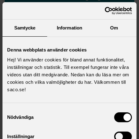
viktigt på kongressen
Samtycke
Information
Om
Denna webbplats använder cookies
Hej! Vi använder cookies för bland annat funktionalitet,
inställningar och statistik. Till exempel fungerar inte våra
videos utan ditt medgivande. Nedan kan du läsa mer om
cookies och vilka valmöjligheter du har. Välkommen till
saco.se!
Colin Andersson valdes till ny ordförande för Saco
studentråd för verksamhetsåret 2025/2026
Samtyckesval
Nödvändiga
Aktuella artiklar
Inställningar