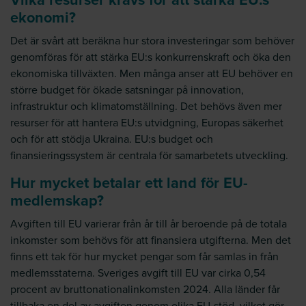
ekonomi?
Det är svårt att beräkna hur stora investeringar som behöver
genomföras för att stärka EU:s konkurrenskraft och öka den
ekonomiska tillväxten. Men många anser att EU behöver en
större budget för ökade satsningar på innovation,
infrastruktur och klimatomställning. Det behövs även mer
resurser för att hantera EU:s utvidgning, Europas säkerhet
och för att stödja Ukraina. EU:s budget och
finansieringssystem är centrala för samarbetets utveckling.
Hur mycket betalar ett land för EU-
medlemskap?
Avgiften till EU varierar från år till år beroende på de totala
inkomster som behövs för att finansiera utgifterna. Men det
finns ett tak för hur mycket pengar som får samlas in från
medlemsstaterna. Sveriges avgift till EU var cirka 0,54
procent av bruttonationalinkomsten 2024. Alla länder får
tillbaka en del av avgiften genom olika EU-stöd, vilket gör