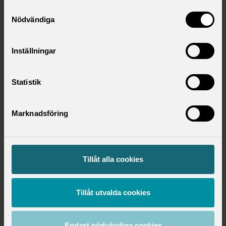
Samtyckesval
Nödvändiga
Inställningar
Statistik
Ladda ner som .pdf
(2.8 MB)
Marknadsföring
Kontaktperson
Tillåt alla cookies
Lena Granqvist
Samhällspolitisk chef
lena.granqvist@saco.se
Tillåt utvalda cookies
Håkan Regnér
Endast nödvändiga cookies