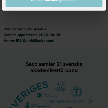
Chefsekonom
hakan.regner@saco.se
Publicerad:
2026-04-08
Senast uppdaterad:
2026-04-08
Ämne:
EU,
Samhällsekonomi
Saco samlar 21 svenska
akademikerförbund