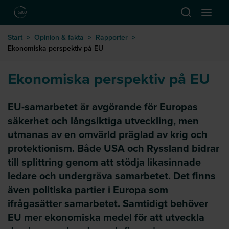
Hoppa till huvudinnehåll
Öppna sök
Öppna
till startsida
Start
>
Opinion & fakta
>
Rapporter
>
Ekonomiska perspektiv på EU
Ekonomiska perspektiv på EU
EU-samarbetet är avgörande för Europas
säkerhet och långsiktiga utveckling, men
utmanas av en omvärld präglad av krig och
protektionism. Både USA och Ryssland bidrar
till splittring genom att stödja likasinnade
ledare och undergräva samarbetet. Det finns
även politiska partier i Europa som
ifrågasätter samarbetet. Samtidigt behöver
EU mer ekonomiska medel för att utveckla