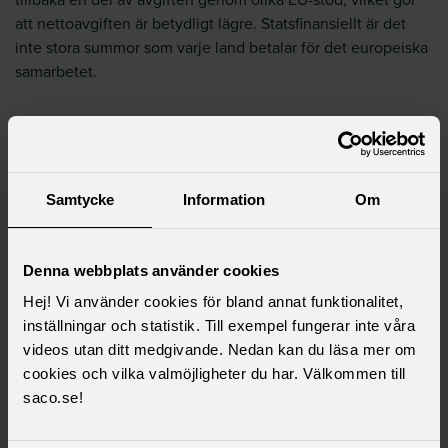
att nettoavgiften är betydligt lägre. Statsfinansiellt är det
inte stora summor som varje land betalar för det europeiska
samarbetet.
Läs mer i ämnet
Samtycke
Information
Om
Samhällsekonomisk utblick
Denna webbplats använder cookies
Här hittar du alla delar i serien samhällsekonomisk
Hej! Vi använder cookies för bland annat funktionalitet,
utblick
inställningar och statistik. Till exempel fungerar inte våra
videos utan ditt medgivande. Nedan kan du läsa mer om
cookies och vilka valmöjligheter du har. Välkommen till
saco.se!