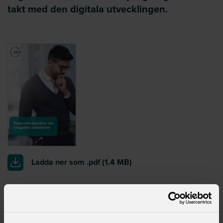
takt med den digitala utvecklingen.
Ladda ner som .pdf
(1.4 MB)
Kontaktperson