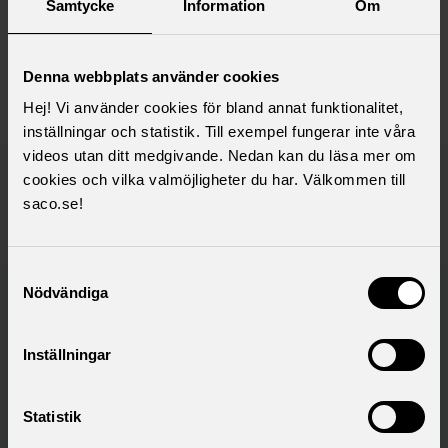
Samtycke
Information
Om
Maria Rasmussen
Utredare arbetsrättsfrågor
Denna webbplats använder cookies
maria.rasmussen@saco.se
Hej! Vi använder cookies för bland annat funktionalitet,
inställningar och statistik. Till exempel fungerar inte våra
videos utan ditt medgivande. Nedan kan du läsa mer om
Publicerad:
2026-03-20
cookies och vilka valmöjligheter du har. Välkommen till
Senast uppdaterad:
2026-03-20
saco.se!
Ämne:
Arbetsrätt
Samtyckesval
Nödvändiga
Saco samlar 21 svenska
akademikerförbund
Inställningar
Statistik