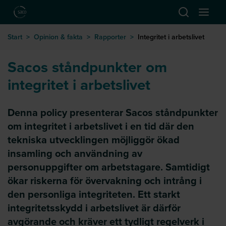
Hoppa till huvudinnehåll
Öppna sök
Öppna
till startsida
Start
>
Opinion & fakta
>
Rapporter
>
Integritet i arbetslivet
Sacos ståndpunkter om
integritet i arbetslivet
Denna policy presenterar Sacos ståndpunkter
om integritet i arbetslivet i en tid där den
tekniska utvecklingen möjliggör ökad
insamling och användning av
personuppgifter om arbetstagare. Samtidigt
ökar riskerna för övervakning och intrång i
den personliga integriteten. Ett starkt
integritetsskydd i arbetslivet är därför
avgörande och kräver ett tydligt regelverk i