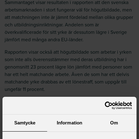
Sammantaget visar resultaten i rapporten att den svenska
arbetsmarknaden i stort fungerar väl för högutbildade, men
att matchningen inte är jämnt fördelad mellan olika grupper
och utbildningsinriktningar. Andelen som är
överkvalificerade för sitt yrke är dessutom lägre i Sverige
jämfört med många andra EU-länder.
Rapporten visar också att högutbildade som arbetar i yrken
som inte alls överensstämmer med deras utbildning har i
genomsnitt 23 procent lägre lön jämfört med personer som
har ett helt matchande arbete. Även de som har ett delvis
matchande yrke drabbas av ett lönestraff, som uppgår till
ungefär 11 procent.
Samtycke
Information
Om