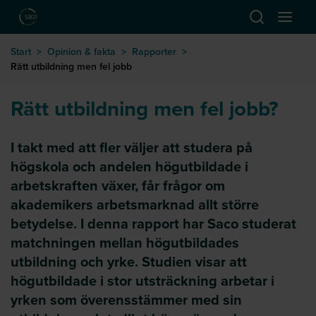
Hoppa till huvudinnehåll
Öppna sök
Öppna
till startsida
Start
>
Opinion & fakta
>
Rapporter
>
Rätt utbildning men fel jobb
Rätt utbildning men fel jobb?
I takt med att fler väljer att studera på
högskola och andelen högutbildade i
arbetskraften växer, får frågor om
akademikers arbetsmarknad allt större
betydelse. I denna rapport har Saco studerat
matchningen mellan högutbildades
utbildning och yrke. Studien visar att
högutbildade i stor utsträckning arbetar i
yrken som överensstämmer med sin