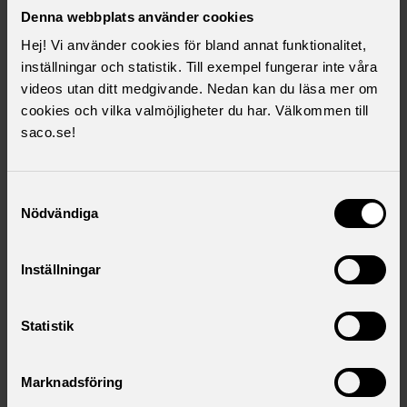
Denna webbplats använder cookies
Hej! Vi använder cookies för bland annat funktionalitet,
inställningar och statistik. Till exempel fungerar inte våra
videos utan ditt medgivande. Nedan kan du läsa mer om
cookies och vilka valmöjligheter du har. Välkommen till
saco.se!
Ladda ner som .pdf
(2 MB)
Samtyckesval
Nödvändiga
Inställningar
Kontaktperson
Statistik
Gilbert Fontana
Utredare arbetsmarknadsfrågor
gilbert.fontana@saco.se
Marknadsföring