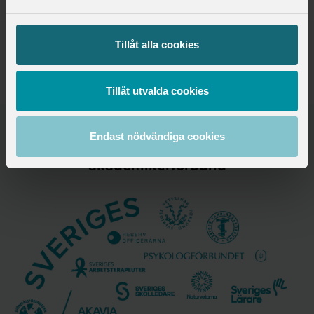
Publicerad:
2026-04-15
Tillåt alla cookies
Senast uppdaterad:
2026-04-15
Ämne:
Arbetsmarknad,
Utbildning
Tillåt utvalda cookies
Endast nödvändiga cookies
Saco samlar 21 svenska
akademikerförbund